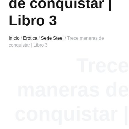
de conquistar |
Libro 3
Inicio
/
Erótica
/
Serie Steel
/ Trece maneras de
conquistar | Libro 3
Trece
maneras de
conquistar |